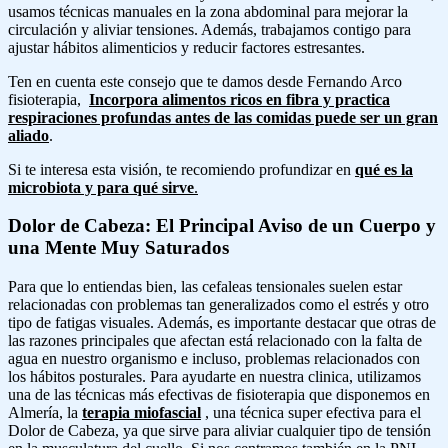
usamos técnicas manuales en la zona abdominal para mejorar la
circulación y aliviar tensiones. Además, trabajamos contigo para
ajustar hábitos alimenticios y reducir factores estresantes.
Ten en cuenta este consejo que te damos desde Fernando Arco
fisioterapia,
Incorpora alimentos ricos en fibra y practica
respiraciones profundas antes de las comidas puede ser un gran
aliado
.
Si te interesa esta visión, te recomiendo profundizar en
qué es la
microbiota y para qué sirve
.
Dolor de Cabeza: El Principal Aviso de un Cuerpo y
una Mente Muy Saturados
Para que lo entiendas bien, las cefaleas tensionales suelen estar
relacionadas con problemas tan generalizados como el estrés y otro
tipo de fatigas visuales. Además, es importante destacar que otras de
las razones principales que afectan está relacionado con la falta de
agua en nuestro organismo e incluso, problemas relacionados con
los hábitos posturales. Para ayudarte en nuestra clinica, utilizamos
una de las técnicas más efectivas de fisioterapia que disponemos en
Almería, la
terapia miofascial
, una técnica super efectiva para el
Dolor de Cabeza, ya que sirve para aliviar cualquier tipo de tensión