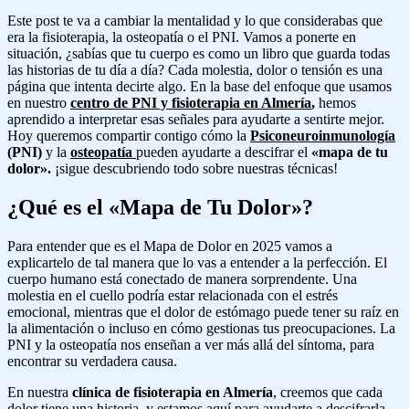
Este post te va a cambiar la mentalidad y lo que considerabas que
era la fisioterapia, la osteopatía o el PNI. Vamos a ponerte en
situación, ¿sabías que tu cuerpo es como un libro que guarda todas
las historias de tu día a día? Cada molestia, dolor o tensión es una
página que intenta decirte algo. En la base del enfoque que usamos
en nuestro
centro de PNI y fisioterapia en Almería
,
hemos
aprendido a interpretar esas señales para ayudarte a sentirte mejor.
Hoy queremos compartir contigo cómo la
Psiconeuroinmunología
(PNI)
y la
osteopatía
pueden ayudarte a descifrar el
«mapa de tu
dolor».
¡sigue descubriendo todo sobre nuestras técnicas!
¿Qué es el «Mapa de Tu Dolor»?
Para entender que es el Mapa de Dolor en 2025 vamos a
explicartelo de tal manera que lo vas a entender a la perfección. El
cuerpo humano está conectado de manera sorprendente. Una
molestia en el cuello podría estar relacionada con el estrés
emocional, mientras que el dolor de estómago puede tener su raíz en
la alimentación o incluso en cómo gestionas tus preocupaciones. La
PNI y la osteopatía nos enseñan a ver más allá del síntoma, para
encontrar su verdadera causa.
En nuestra
clínica de fisioterapia en Almería
, creemos que cada
dolor tiene una historia, y estamos aquí para ayudarte a descifrarla.