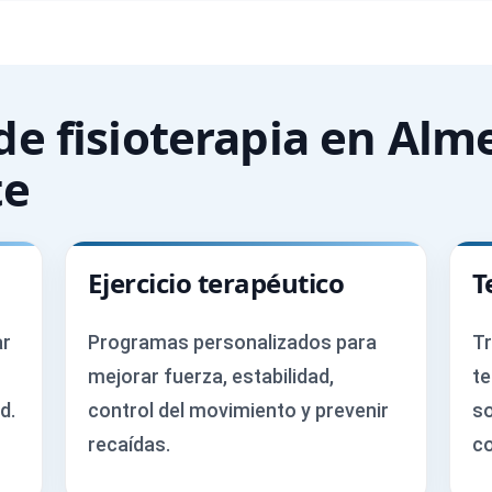
de fisioterapia en Alm
te
Ejercicio terapéutico
T
ar
Programas personalizados para
Tr
mejorar fuerza, estabilidad,
te
d.
control del movimiento y prevenir
so
recaídas.
co