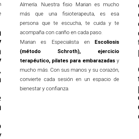
n
Almería. Nuestra fisio Marian es mucho
e
más que una fisioterapeuta, es esa
persona que te escucha, te cuida y te
n
acompaña con cariño en cada paso.
y
Marian es Especialista en
Escoliosis
a
(método Schroth), ejercicio
y
terapéutico, pilates para embarazadas
y
,
mucho más. Con sus manos y su corazón,
n
convierte cada sesión en un espacio de
bienestar y confianza.
e
n
o
y