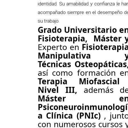
identidad. Su amabilidad y confianza le ha
acompañado siempre en el desempeño d
su trabajo.
Grado Universitario e
Fisioterapia, Máster 
Experto en
Fisioterapi
Manipulativa 
Técnicas Osteopáticas
así como formación e
Terapia Miofascial
Nivel III,
además d
Máster e
Psiconeuroinmunologí
a Clínica (PNIc)
, junt
con numerosos cursos 