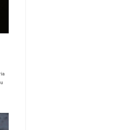
ria
tu