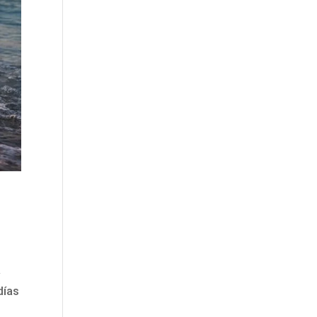
a
días